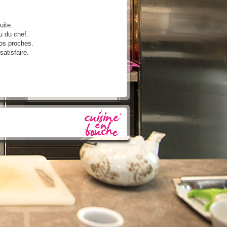
ite.
u du chef.
vos proches.
atisfaire.