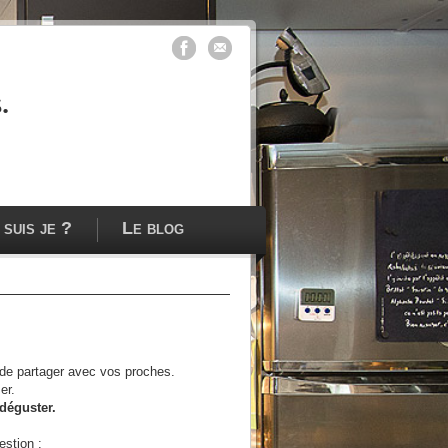
.
 suis je ?
Le blog
t de partager avec vos proches.
er.
 déguster.
estion :